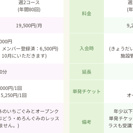
週2コース
週
(年間80回)
(
料金
19,500円/月
9,
000円
入会時
、メンバー登録済：6,500円)
(きょうだい
月・10月にいただきます)
施設管
30分
延長
000円/1回
単発チケット
,250円/1回
オ
外のいちごぐみとオープンク
年少以下
ぶどう・めろんぐみのレッス
単発チケッ
備考
ません。)
ラスも受講