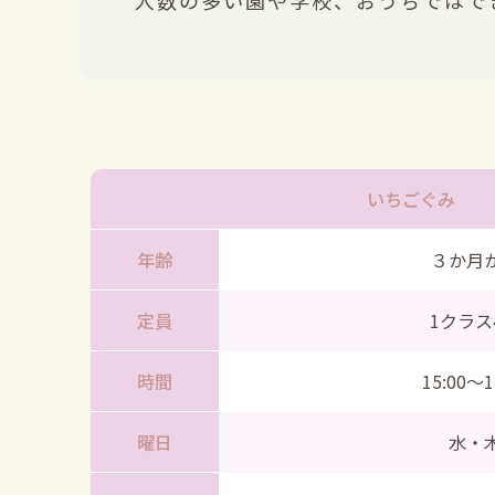
人数の多い園や学校、おうちではで
いちごぐみ
年齢
３か月
定員
1クラス
時間
15:00〜1
曜日
水・