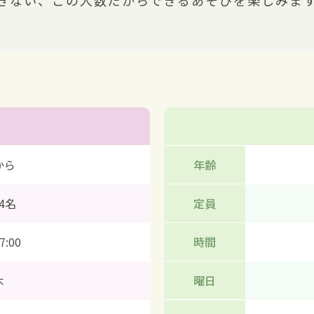
きない、この人数だからできるあそびを楽しみます
から
年齢
4名
定員
7:00
時間
木
曜日