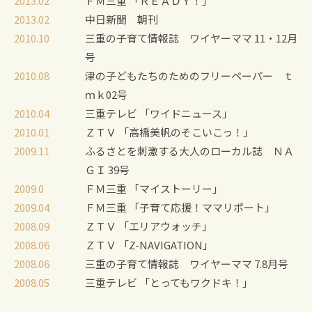
2013.02
ＦＭ三重 「ＲＥＡＤＹ！」
2013.02
中日新聞 朝刊
2010.10
三重の子育て情報誌 ワイヤーママ 11・12月
号
2010.08
津の子どもたちのためのフリーペーパー ｔ
ｍｋ02号
2010.04
三重テレビ 「ワイドニュース」
2010.01
ＺＴＶ 「高橋美帆のそこいこっ！」
2009.11
ふるさとを刺激する大人のローカル誌 ＮＡ
ＧＩ 39号
2009.0
ＦＭ三重 「マイストーリー」
2009.04
ＦＭ三重 「子育て応援！ママリポート」
2008.09
ＺＴＶ 「エリアウォッチ」
2008.06
ＺＴＶ 「Z-NAVIGATION」
2008.06
三重の子育て情報誌 ワイヤーママ 7.8月号
2008.05
三重テレビ 「とってもワクドキ！」