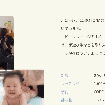
月に一度、CODOTON
いています。
ベビーマッサージを中心
せ、手遊び歌などを取り
※現在はランチ無しでの
対象
2か月
レッスン料
1500
予約
CODO
持ち物
・バ